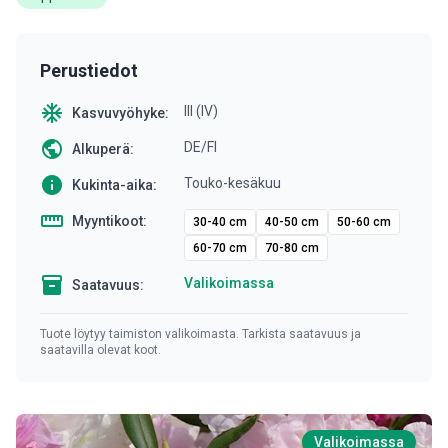
Perustiedot
ac_unit
III (IV)
Kasvuvyöhyke:
public
DE/FI
Alkuperä:
info
Touko-kesäkuu
Kukinta-aika:
straighten
Myyntikoot:
30-40 cm
40-50 cm
50-60 cm
60-70 cm
70-80 cm
inventory
Valikoimassa
Saatavuus:
Tuote löytyy taimiston valikoimasta. Tarkista saatavuus ja
saatavilla olevat koot.
Valikoimassa