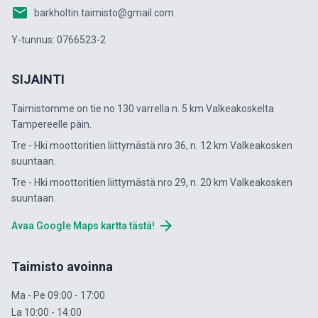
email
barkholtin.taimisto@gmail.com
Y-tunnus: 0766523-2
SIJAINTI
Taimistomme on tie no 130 varrella n. 5 km Valkeakoskelta
Tampereelle päin.
Tre - Hki moottoritien liittymästä nro 36, n. 12 km Valkeakosken
suuntaan.
Tre - Hki moottoritien liittymästä nro 29, n. 20 km Valkeakosken
suuntaan.
arrow_forward
Avaa Google Maps kartta tästä!
Taimisto avoinna
Ma - Pe 09:00 - 17:00
La 10:00 - 14:00