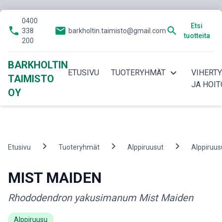
0400
Etsi
phone
email
search
338
barkholtin.taimisto@gmail.com
tuotteita
200
BARKHOLTIN
expand_more
ETUSIVU
TUOTERYHMÄT
VIHERT
TAIMISTO
JA HOIT
OY
chevron_right
chevron_right
chevron_right
Etusivu
Tuoteryhmät
Alppiruusut
Alppiruus
MIST MAIDEN
Rhododendron yakusimanum Mist Maiden
Alppiruusu