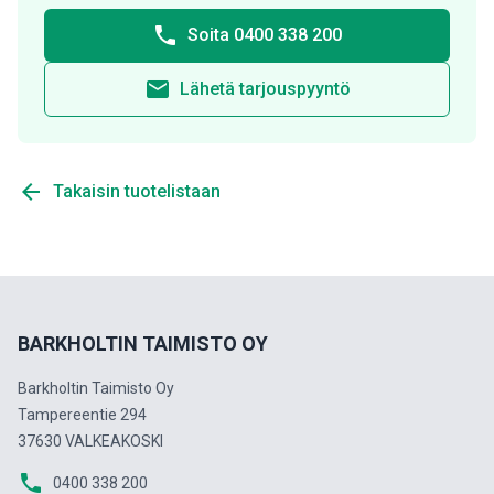
phone
Soita 0400 338 200
email
Lähetä tarjouspyyntö
arrow_back
Takaisin tuotelistaan
BARKHOLTIN TAIMISTO OY
Barkholtin Taimisto Oy
Tampereentie 294
37630 VALKEAKOSKI
phone
0400 338 200