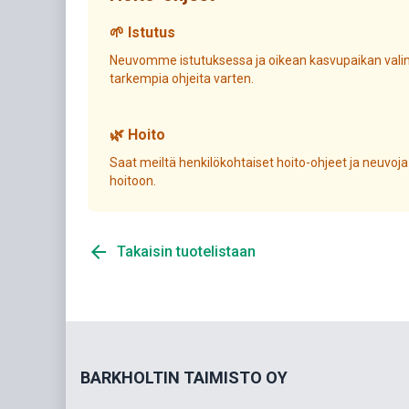
🌱 Istutus
Neuvomme istutuksessa ja oikean kasvupaikan valin
tarkempia ohjeita varten.
🌿 Hoito
Saat meiltä henkilökohtaiset hoito-ohjeet ja neuvoja
hoitoon.
arrow_back
Takaisin tuotelistaan
BARKHOLTIN TAIMISTO OY