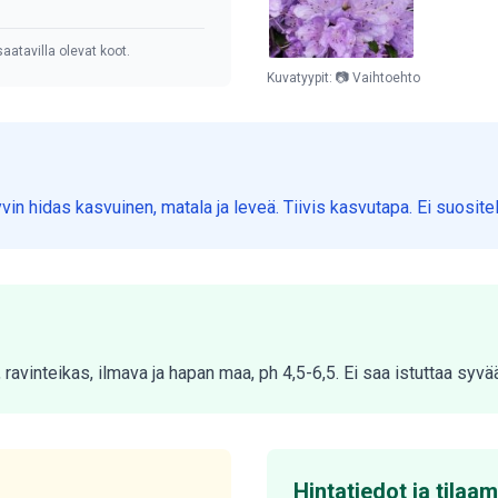
aatavilla olevat koot.
Kuvatyypit: 📷 Vaihtoehto
 Hyvin hidas kasvuinen, matala ja leveä. Tiivis kasvutapa. Ei suosi
 ravinteikas, ilmava ja hapan maa, ph 4,5-6,5. Ei saa istuttaa syvää
Hintatiedot ja tilaa