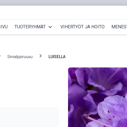
expand_more
IVU
TUOTERYHMÄT
VIHERTYÖT JA HOITO
MENES
_right
chevron_right
Sinialppiruusu
LUISELLA