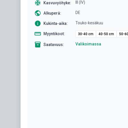
ac_unit
III (IV)
Kasvuvyöhyke:
public
DE
Alkuperä:
info
Touko-kesäkuu
Kukinta-aika:
straighten
Myyntikoot:
30-40 cm
40-50 cm
50-6
inventory
Valikoimassa
Saatavuus: