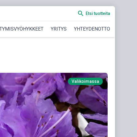
search
Etsi tuotteita
TYMISVYÖHYKKEET
YRITYS
YHTEYDENOTTO
Valikoimassa