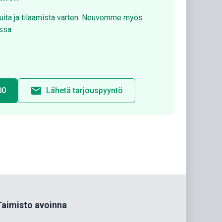
luita ja tilaamista varten. Neuvomme myös
ssa.
email
00
Lähetä tarjouspyyntö
Taimisto avoinna