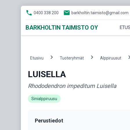
phone
email
0400 338 200
barkholtin.taimisto@gmail.com
BARKHOLTIN TAIMISTO OY
ETUS
chevron_right
chevron_right
chevron
Etusivu
Tuoteryhmät
Alppiruusut
LUISELLA
Rhododendron impeditum Luisella
Sinialppiruusu
Perustiedot