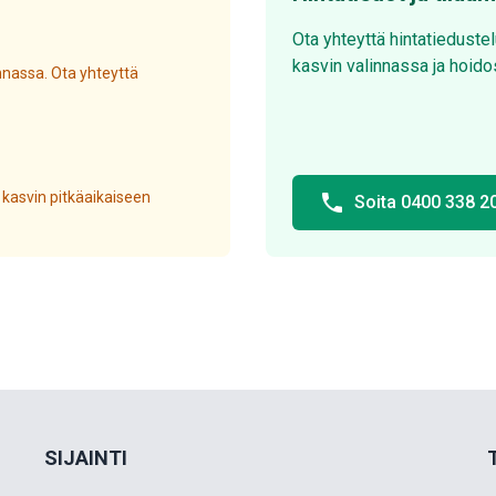
Ota yhteyttä hintatieduste
kasvin valinnassa ja hoido
nassa. Ota yhteyttä
 kasvin pitkäaikaiseen
phone
Soita 0400 338 2
SIJAINTI