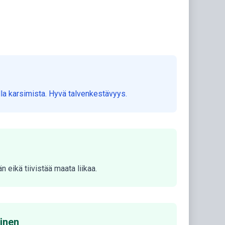
tella karsimista. Hyvä talvenkestävyys.
n eikä tiivistää maata liikaa.
minen